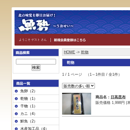
ようこそ ゲスト さん
HOME
->
乾物
乾物
1 / 1 ページ （1～1件目 / 全1件）
魚卵（2）
商品名：
日高昆布
乾物（1）
販売価格 1,998円 (
干物（1）
カニ（4）
鮮魚（2）
水産加工品（4）