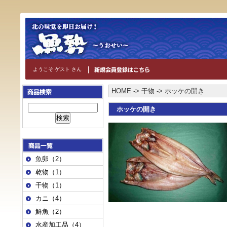
ようこそ ゲスト さん
HOME
->
干物
-> ホッケの開き
ホッケの開き
魚卵（2）
乾物（1）
干物（1）
カニ（4）
鮮魚（2）
水産加工品（4）